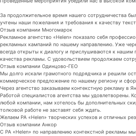
Проведённые мероприятия убедили нас в высокой комп
За продолжительное время нашего сотрудничества был
учтены наши пожелания и требования к качеству текст
Отзыв компании Многомарок
Рекламное агентство «Helen» показало себя професси
рекламных кампаний по нашему направлению. Уже через
всегда открыты к диалогу и прислушиваются к нашим 
качества рекламы. С удовольствием продолжаем сотру
Отзыв компании Одинцово-ГЕО
Мы долго искали грамотного подрядчика и решили ост
коммерческое предложение по нашему региону и сформ
Через агентство заказываем контекстную рекламу в Я
Работой специалистов агентства мы удовлетворены. Ко
любой компании, нам хотелось бы дополнительных ски
толковой работе не заставят себя ждать.
Желаем РА «Helen» творческих успехов и отличных рез
Отзыв компании Анкор
С РА «Helen» по направлению контекстной рекламы мы