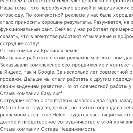
Работаем с агентством Helen уже довольно продолжите
Наша тема - это переобучение врачей и медицинских 
отовсюду. По контекстной рекламе у нас была хорошая
стало приносить хорошие результаты. Разумеется, не 
функциональный сайт. Сейчас у нас работает примерн
сказать, что в агентстве работают отзывчивые и доб
сотрудничеству!
Отзыв компании Красивая земля
Мы начали работать с этим рекламным агентством давн
Заказывали комплексное сео-продвижение и контекстн
в Яндекс, так и Google. За несколько лет совместной
продажи. Дальше мы стали работать с другим подрядч
своим видением развития. Но от совместной работы у н
Отзыв компании Easy surf
Сотрудничество с агентством началось два года наза
Работа была трудная, долгая, но в итоге оправдала се
рекламном агентстве Helen трудятся настоящие мастер
долгое и плодотворное сотрудничество с этой компани
Отзыв компании Октава Недвижимость