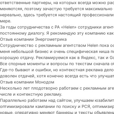
ответственные партнеры, на которых всегда можно ра
меняютсяя, поэтому зачастую требуется максимально 
нереально, здесь требуется настоящий профессионализ
мере.
За годы сотрудничества с РА «Helen» сотрудники агент
постоянному диалогу. Я рекомендую эту компанию как
Отзыв компании Энергометрика
Сотрудничество с рекламным агентством Helen пока ос
меня небольшой бизнес и очень специфическая ниша по
хорошую отдачу. Рекламируемся как в Яндекс, так и G
Все спорные моменты и вопросы по текстам сначала о
Где-то бывают и ошибки, но контекстная реклама дело
доволен отдачей, хотя конечно всегда есть что улучшат
Отзыв компании Монодом
Несколько лет плодотворно работаем с рекламным аге
числе и контекстную рекламу.
Параллельно работаем над сайтом, улучшаем юзабилити
оптимизировали кампании по поиску и РСЯ, оптимизир
новые, оперативно меняют баннеры и тексты объявлени