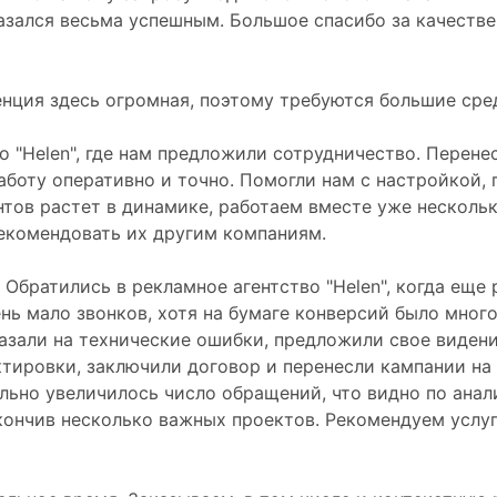
азался весьма успешным. Большое спасибо за качеств
нция здесь огромная, поэтому требуются большие сред
о "Helen", где нам предложили сотрудничество. Перене
аботу оперативно и точно. Помогли нам с настройкой,
нтов растет в динамике, работаем вместе уже несколь
рекомендовать их другим компаниям.
Обратились в рекламное агентство "Helen", когда еще
ень мало звонков, хотя на бумаге конверсий было мно
указали на технические ошибки, предложили свое виде
ировки, заключили договор и перенесли кампании на н
льно увеличилось число обращений, что видно по анал
кончив несколько важных проектов. Рекомендуем услуг