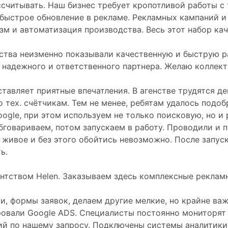
ссчитывать. Наш бизнес требует кропотливой работы с
быстрое обновление в рекламе. Рекламных кампаний и 
м и автоматизация производства. Весь этот набор каче
ства неизменно показывали качественную и быструю раб
 надежного и ответственного партнера. Желаю коллект
тавляет приятные впечатления. В агенстве трудятся д
 тех. счётчикам. Тем не менее, ребятам удалось подо
oogle, при этом используем не только поисковую, но и
бговариваем, потом запускаем в работу. Проводили и 
 живое и без этого обойтись невозможно. После запус
ь.
нтством Helen. Заказываем здесь комплексные рекламн
, формы заявок, делаем другие мелкие, но крайне важ
овали Google ADS. Специалисты постоянно мониторят 
й по нашему запросу. Подключены системы аналитики и