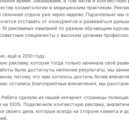
льное время. Заказываем, в том числе и контекстную 
сестер косметологии и медицинским практикам. Реклам
 сезонная отдача уже через неделю. Параллельно мы о
хочется отставать от конкурентов и развиваться даль
о 10 рекламных кампаний по разным обучающим курсам
росовестные специалисты с высоким уровнем профессио
о, ещё в 2010 году.
ую рекламу, которая тогда только начинала своё раз
 работы были достигнуты неплохие результаты, мы зан
иком, потому что нам хотелось достичь более впечат
ас остались благоприятные впечатления, мы расстались
д. Ребята сделали из нашей интернет-страницы полноц
бя на 100%. Подключили контекстную рекламу, аналитич
а своего дела, которые всегда на стороне клиента и 
ей.