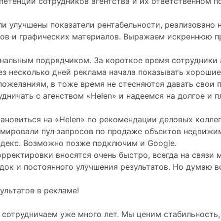
етенции сотрудников агентства и их ответственном п
и улучшены показатели рентабельности, реализовано 
ов и графических материалов. Выражаем искреннюю при
ональным подрядчиком. За короткое время сотрудники 
 несколько дней реклама начала показывать хорошие р
пожеланиям, в тоже время не стесняются давать свои
дничать с агенством «Helen» и надеемся на долгое и 
ановиться на «Helen» по рекомендации деловых коллег
ировали пул запросов по продаже объектов недвижимо
ндекс. Возможно позже подключим и Google.
рректировки вносятся очень быстро, всегда на связи м
док и постоянного улучшения результатов. Но думаю в
ультатов в рекламе!
 сотрудничаем уже много лет. Мы ценим стабильность,