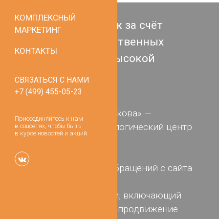
КОМПЛЕКСНЫЙ
Увеличение продаж за счёт
МАРКЕТИНГ
привлечения качественных
КОНТАКТЫ
целевых лидов с высокой
конверсией
СВЯЗАТЬСЯ С НАМИ
+7 (499) 455-05-23
Заказчик:
«Клиника доктора Шипкова» —
Присоединяйтесь к нам
современный стоматологический центр
в соцсетях, чтобы быть
в курсе новостей и акций.
shipkovclinic.ru
Цель:
Увеличение целевых обращений с сайта.
Решение:
Комплекс мероприятий, включающий
разработку сайта и его продвижение.