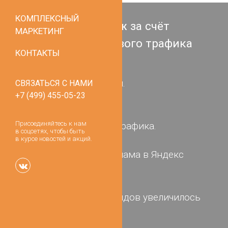
КОМПЛЕКСНЫЙ
Увеличение продаж за счёт
МАРКЕТИНГ
привлечения целевого трафика
КОНТАКТЫ
Заказчик:
«Хилтон» — сеть отелей.
СВЯЗАТЬСЯ С НАМИ
+7 (499) 455-05-23
hilton.ru
Цель:
Присоединяйтесь к нам
Увеличение целевого трафика.
в соцсетях, чтобы быть
Решение:
в курсе новостей и акций.
SEO и контекстная реклама в Яндекс
Директ и Google Ads.
Результат:
Количество целевых лидов увеличилось
на 40%.